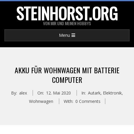
Skip
STEINHORST.ORG
to
content
VON MIR UND MEINEN HOBBYS
Primary
Menu
Navigation
Menu
AKKU FÜR WOHNWAGEN MIT BATTERIE
COMPUTER
By:
alex
On:
12. Mai 2020
In:
Autark
,
Elektronik
,
Wohnwagen
With:
0 Comments