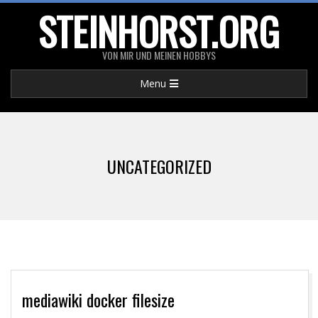
Skip
STEINHORST.ORG
to
content
VON MIR UND MEINEN HOBBYS
Primary
Menu
Navigation
Menu
UNCATEGORIZED
mediawiki docker filesize