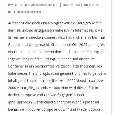
2025-
BY:
ALEX-DER-ADMINISTRATOR
ON:
31. OKTOBER 2025
10-
IN:
UNCATEGORIZED
31
Auf der Suche nach einer Möglichkeit die Dateigröße für
den File upload anzupassen habe ich im Internet nicht viel
hilfreiches entdecken können. Also habe ich mir selber mal
Gedanken dazu gemacht. Stand heute Okt 2025 genügt es
ein File im lokalen Ordner in dem auch die LocalSettings.php
liegt welches auf die Endung .ini endet und dieses im
Container in ein bestimmtes Verzeichnis zu mounten. Ich
habe dieses File php_upload.ini genannt und mit folgendem
Inhalt gefüllt. upload_max_filesize = 2000Mpost_max_size =
2000Mmax_file_uploads = 1000 Nun wird dieses File im
docker-compose.yml File wie folgt gemountet. .
/php_upload.ini:/usr/local/etc/php/conf.d/php_upload.ini
Danach ein „docker compose down“ und wieder „docker